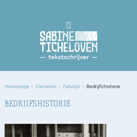
Homepage
>
Diensten
>
Zakelijk
>
Bedrijfshistorie
BEDRIJFSHISTORIE