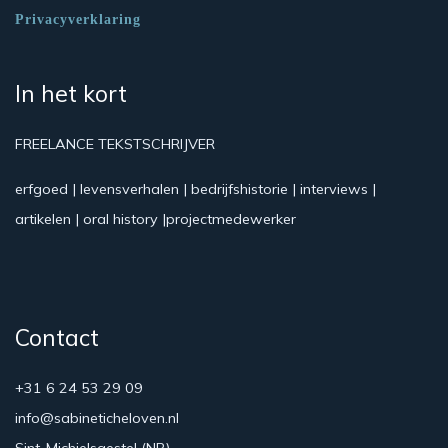
Privacyverklaring
In het kort
FREELANCE TEKSTSCHRIJVER
erfgoed | levensverhalen | bedrijfshistorie | interviews |
artikelen | oral history |projectmedewerker
Contact
+31 6 24 53 29 09
info@sabineticheloven.nl
Sint-Michielsgestel (NB)